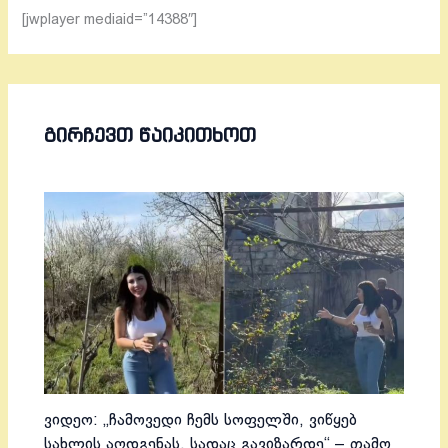
[jwplayer mediaid=”14388″]
ᲒᲘᲠᲩᲔᲕᲗ ᲬᲐᲘᲙᲘᲗᲮᲝᲗ
ვიდეო: „ჩამოვედი ჩემს სოფელში, ვიწყებ
სახლის აღდგენას, სადაც გავიზარდე“ – თამო