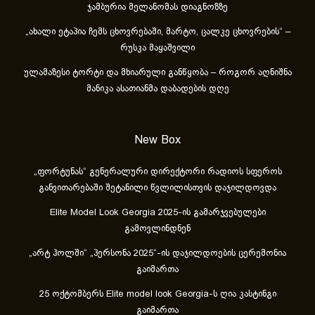
ჯამბურია მელანომას დიაგნოზზე
„ახა­ლი ეტა­პია ჩემს ცხოვ­რე­ბა­ში, მარ­ტო, ცალ­კე ცხოვ­რე­ბის“ –
რუსკა მაყაშვილი
ულამაზესი ტორტი და მხიარული განწყობა – როგორ აღნიშნა
მანიკა ასათიანმა დაბადების დღე
New Box
„ფორტუნას“ გენერალური დირექტორი რადიოს სფეროს
განვითარებაში შეტანილი წვლილისთვის დაჯილდოვდა
Elite Model Look Georgia 2025-ის გამარჯვებულები
გამოვლინდნენ
„არტ ჰოლში“ „პერსონა 2025“-ის დაჯილდოების ცერემონია
გაიმართა
25 ოქტომბერს Elite model look Georgia-ს ღია კასტინგი
გაიმართა