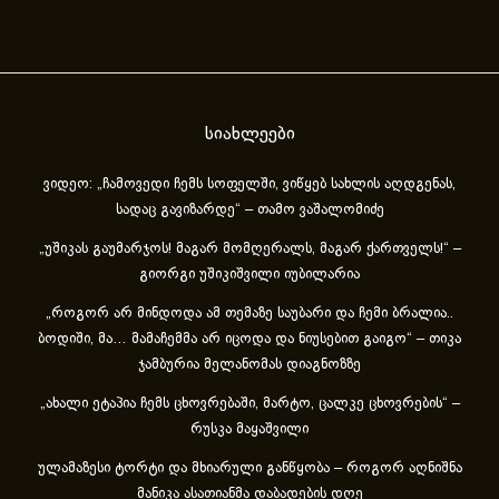
სიახლეები
ვიდეო: „ჩამოვედი ჩემს სოფელში, ვიწყებ სახლის აღდგენას,
სადაც გავიზარდე“ – თამო ვაშალომიძე
„უშიკას გაუმარჯოს! მაგარ მომღერალს, მაგარ ქართველს!“ –
გიორგი უშიკიშვილი იუბილარია
„როგორ არ მინდოდა ამ თემაზე საუბარი და ჩემი ბრალია..
ბოდიში, მა… მამაჩემმა არ იცოდა და ნიუსებით გაიგო“ – თიკა
ჯამბურია მელანომას დიაგნოზზე
„ახა­ლი ეტა­პია ჩემს ცხოვ­რე­ბა­ში, მარ­ტო, ცალ­კე ცხოვ­რე­ბის“ –
რუსკა მაყაშვილი
ულამაზესი ტორტი და მხიარული განწყობა – როგორ აღნიშნა
მანიკა ასათიანმა დაბადების დღე