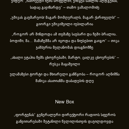
ვიდეო: „ჩამოვედი ჩემს სოფელში, ვიწყებ სახლის აღდგენას,
სადაც გავიზარდე“ – თამო ვაშალომიძე
„უშიკას გაუმარჯოს! მაგარ მომღერალს, მაგარ ქართველს!“ –
გიორგი უშიკიშვილი იუბილარია
„როგორ არ მინდოდა ამ თემაზე საუბარი და ჩემი ბრალია..
ბოდიში, მა… მამაჩემმა არ იცოდა და ნიუსებით გაიგო“ – თიკა
ჯამბურია მელანომას დიაგნოზზე
„ახა­ლი ეტა­პია ჩემს ცხოვ­რე­ბა­ში, მარ­ტო, ცალ­კე ცხოვ­რე­ბის“ –
რუსკა მაყაშვილი
ულამაზესი ტორტი და მხიარული განწყობა – როგორ აღნიშნა
მანიკა ასათიანმა დაბადების დღე
New Box
„ფორტუნას“ გენერალური დირექტორი რადიოს სფეროს
განვითარებაში შეტანილი წვლილისთვის დაჯილდოვდა