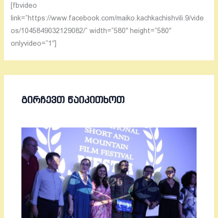
[fbvideo
link=”https://www.facebook.com/maiko.kachkachishvili.9/vide
os/1045849032129082/” width=”580″ height=”580″
onlyvideo=”1″]
ᲒᲘᲠᲩᲔᲕᲗ ᲬᲐᲘᲙᲘᲗᲮᲝᲗ