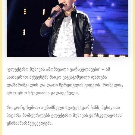
“ელექტრო მუსიკის ამომავალი ვარსკვლავები“ – ამ
სათაურით აქვეყნებს მაიკო კაჭკაჭიშვილი დათუნა
ლაზარიშვილის და დათი წერეთელის ვიდეოს, რომელიც
ერთ-ერთ სტუდიაშია გადაღებული.
როგორც ზემოთ აღნიშნული სტატუსიდან ჩანს, მუსიკოსი
პატარა მომღერლებს ელექტრო მუსიკის ვარსკვლავობას
უწინასწარმეტყველებს.