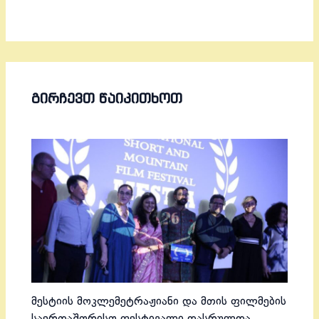
ᲒᲘᲠᲩᲔᲕᲗ ᲬᲐᲘᲙᲘᲗᲮᲝᲗ
მესტიის მოკლემეტრაჟიანი და მთის ფილმების
საერთაშორისო ფესტივალი დასრულდა