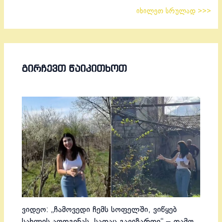
იხილეთ სრულად >>>
ᲒᲘᲠᲩᲔᲕᲗ ᲬᲐᲘᲙᲘᲗᲮᲝᲗ
ვიდეო: „ჩამოვედი ჩემს სოფელში, ვიწყებ
სახლის აღდგენას, სადაც გავიზარდე“ – თამო