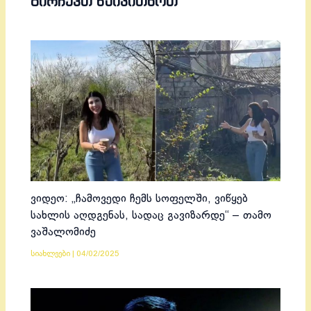
ᲒᲘᲠᲩᲔᲕᲗ ᲬᲐᲘᲙᲘᲗᲮᲝᲗ
ვიდეო: „ჩამოვედი ჩემს სოფელში, ვიწყებ
სახლის აღდგენას, სადაც გავიზარდე“ – თამო
ვაშალომიძე
სიახლეები
|
04/02/2025