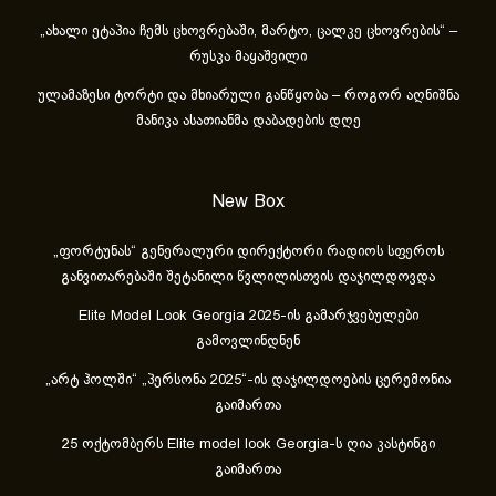
„ახა­ლი ეტა­პია ჩემს ცხოვ­რე­ბა­ში, მარ­ტო, ცალ­კე ცხოვ­რე­ბის“ –
რუსკა მაყაშვილი
ულამაზესი ტორტი და მხიარული განწყობა – როგორ აღნიშნა
მანიკა ასათიანმა დაბადების დღე
New Box
„ფორტუნას“ გენერალური დირექტორი რადიოს სფეროს
განვითარებაში შეტანილი წვლილისთვის დაჯილდოვდა
Elite Model Look Georgia 2025-ის გამარჯვებულები
გამოვლინდნენ
„არტ ჰოლში“ „პერსონა 2025“-ის დაჯილდოების ცერემონია
გაიმართა
25 ოქტომბერს Elite model look Georgia-ს ღია კასტინგი
გაიმართა