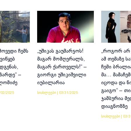
მოვედი ჩემს
„უშიკას გაუმარჯოს!
„როგორ არ
ვიწყებ
მაგარ მომღერალს,
ამ თემაზე ს
დგენას,
მაგარ ქართველს!“ –
ჩემი ბრალია
იზარდე“ –
გიორგი უშიკიშვილი
მა… მამაჩემ
ლომიძე
იუბილარია
იცოდა და ნ
გაიგო“ – თი
/02/2025
სიახლეები
|
03/31/2025
ჯამბურია მ
დიაგნოზზე
სიახლეები
|
03/3