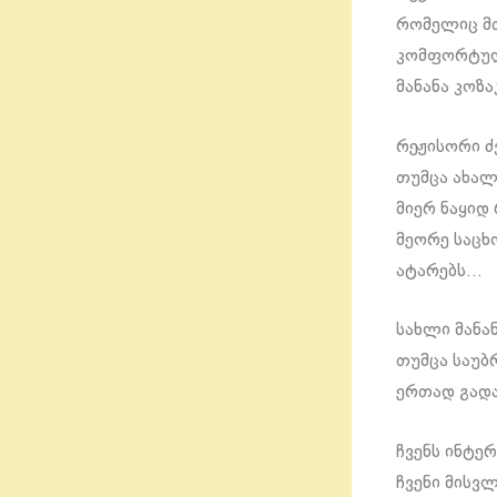
რომელიც მთ
კომფორტულ 
მანანა კოზ
რეჟისორი ძ
თუმცა ახალ
მიერ ნაყიდ
მეორე საცხ
ატარებს…
სახლი მანა
თუმცა საუბრ
ერთად გად
ჩვენს ინტე
ჩვენი მისვ