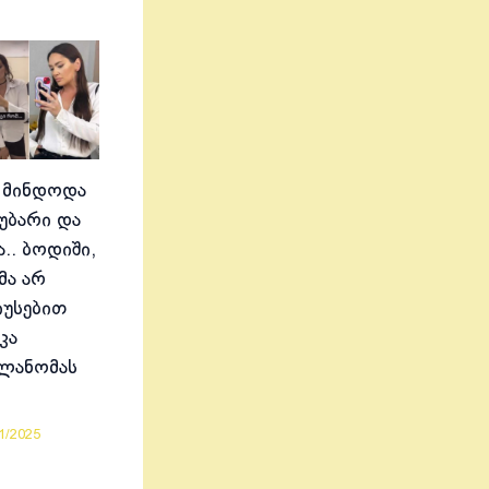
 მინდოდა
აუბარი და
.. ბოდიში,
მა არ
იუსებით
კა
ელანომას
1/2025