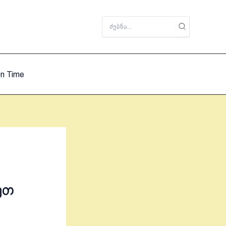
Search
for:
on Time
ეთ