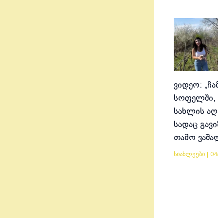
ვიდეო: „ჩა
სოფელში, 
სახლის აღ
სადაც გავ
თამო ვაშა
სიახლეები
|
04