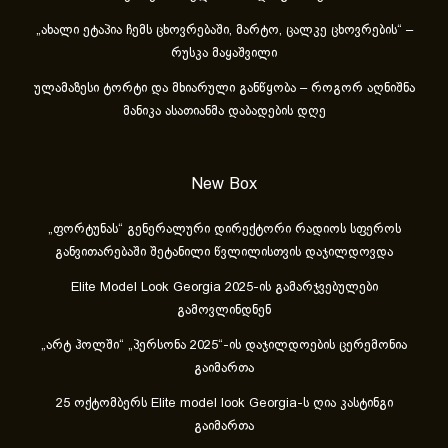
„ახა­ლი ეტა­პია ჩემს ცხოვ­რე­ბა­ში, მარ­ტო, ცალ­კე ცხოვ­რე­ბის“ –
რუსკა მაყაშვილი
ულამაზესი ტორტი და მხიარული განწყობა – როგორ აღნიშნა
მანიკა ასათიანმა დაბადების დღე
New Box
„ფორტუნას“ გენერალური დირექტორი რადიოს სფეროს
განვითარებაში შეტანილი წვლილისთვის დაჯილდოვდა
Elite Model Look Georgia 2025-ის გამარჯვებულები
გამოვლინდნენ
„არტ ჰოლში“ „პერსონა 2025“-ის დაჯილდოების ცერემონია
გაიმართა
25 ოქტომბერს Elite model look Georgia-ს ღია კასტინგი
გაიმართა