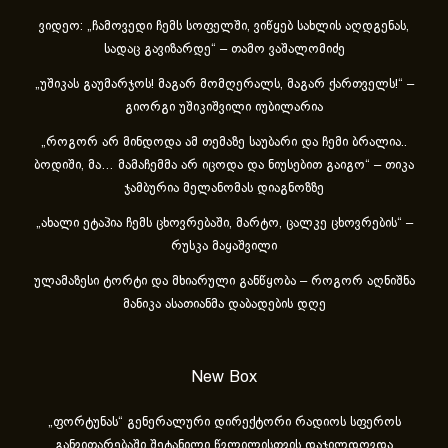
ვიდეო: „ჩამოვედი ჩემს სოფელში, ვიწყებ სახლის აღდგენას,
სადაც გავიზარდე“ – თამო ვაშალომიძე
„უშიკას გაუმარჯოს! მაგარ მომღერალს, მაგარ ქართველს!“ –
გიორგი უშიკიშვილი იუბილარია
„როგორ არ მინდოდა ამ თემაზე საუბარი და ჩემი ბრალია..
ბოდიში, მა… მამაჩემმა არ იცოდა და ნიუსებით გაიგო“ – თიკა
ჯამბურია მელანომას დიაგნოზზე
„ახა­ლი ეტა­პია ჩემს ცხოვ­რე­ბა­ში, მარ­ტო, ცალ­კე ცხოვ­რე­ბის“ –
რუსკა მაყაშვილი
ულამაზესი ტორტი და მხიარული განწყობა – როგორ აღნიშნა
მანიკა ასათიანმა დაბადების დღე
New Box
„ფორტუნას“ გენერალური დირექტორი რადიოს სფეროს
განვითარებაში შეტანილი წვლილისთვის დაჯილდოვდა