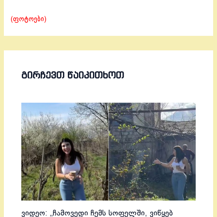
(ფოტოები)
ᲒᲘᲠᲩᲔᲕᲗ ᲬᲐᲘᲙᲘᲗᲮᲝᲗ
ვიდეო: „ჩამოვედი ჩემს სოფელში, ვიწყებ