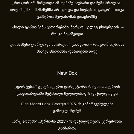
„როგორ არ მინდოდა ამ თემაზე საუბარი და ჩემი ბრალია..
ბოდიში, მა… მამაჩემმა არ იცოდა და ნიუსებით გაიგო“ – თიკა
ჯამბურია მელანომას დიაგნოზზე
„ახა­ლი ეტა­პია ჩემს ცხოვ­რე­ბა­ში, მარ­ტო, ცალ­კე ცხოვ­რე­ბის“ –
რუსკა მაყაშვილი
ულამაზესი ტორტი და მხიარული განწყობა – როგორ აღნიშნა
მანიკა ასათიანმა დაბადების დღე
New Box
„ფორტუნას“ გენერალური დირექტორი რადიოს სფეროს
განვითარებაში შეტანილი წვლილისთვის დაჯილდოვდა
Elite Model Look Georgia 2025-ის გამარჯვებულები
გამოვლინდნენ
„არტ ჰოლში“ „პერსონა 2025“-ის დაჯილდოების ცერემონია
გაიმართა