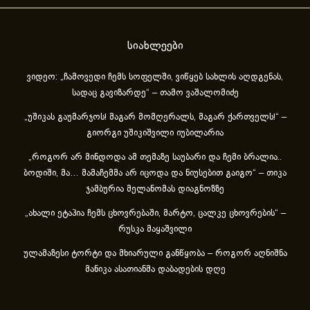
სიახლეები
ვიდეო: „ჩამოვედი ჩემს სოფელში, ვიწყებ სახლის აღდგენას,
სადაც გავიზარდე“ – თამო ვაშალომიძე
„უშიკას გაუმარჯოს! მაგარ მომღერალს, მაგარ ქართველს!“ –
გიორგი უშიკიშვილი იუბილარია
„როგორ არ მინდოდა ამ თემაზე საუბარი და ჩემი ბრალია..
ბოდიში, მა… მამაჩემმა არ იცოდა და ნიუსებით გაიგო“ – თიკა
ჯამბურია მელანომას დიაგნოზზე
„ახა­ლი ეტა­პია ჩემს ცხოვ­რე­ბა­ში, მარ­ტო, ცალ­კე ცხოვ­რე­ბის“ –
რუსკა მაყაშვილი
ულამაზესი ტორტი და მხიარული განწყობა – როგორ აღნიშნა
მანიკა ასათიანმა დაბადების დღე