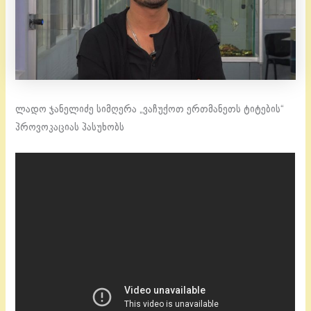
ლადო ჯანელიძე სიმღერა „ვაჩუქოთ ერთმანეთს ტიტების“
პროვოკაციას პასუხობს