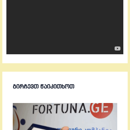
ᲒᲘᲠᲩᲔᲕᲗ ᲬᲐᲘᲙᲘᲗᲮᲝᲗ