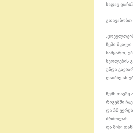
სადაც დაჩი
გთავაზობთ 
„ყოველთვის
ჩემი შვილი
სამყარო, უ
სკოლების გ
უნდა გავია
დაიბნე ან 
ჩემს თავზე
რიგებში ჩაე
და 30 ვერ
ბრძოლას… ე
და მისი თა