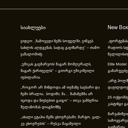
სიახლეები
New Box
ვიდეო: „ჩამოვედი ჩემს სოფელში, ვიწყებ
„ფორტუნას
სახლის აღდგენას, სადაც გავიზარდე“ – თამო
რადიოს სფ
ვაშალომიძე
წვლილისთ
„უშიკას გაუმარჯოს! მაგარ მომღერალს,
Elite Model
მაგარ ქართველს!“ – გიორგი უშიკიშვილი
გამარჯვებ
იუბილარია
„არტ ჰოლში
„როგორ არ მინდოდა ამ თემაზე საუბარი და
დაჯილდოებ
ჩემი ბრალია.. ბოდიში, მა… მამაჩემმა არ
25 ოქტომბე
იცოდა და ნიუსებით გაიგო“ – თიკა ჯამბურია
კასტინგი გ
მელანომას დიაგნოზზე
მარჯანიშვი
„ახა­ლი ეტა­პია ჩემს ცხოვ­რე­ბა­ში, მარ­ტო, ცალ­
სამოყვარუ
კე ცხოვ­რე­ბის“ – რუსკა მაყაშვილი
გაიმართა