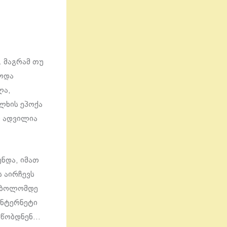
 მაგრამ თუ
ბოდა
ლა,
ლხის ეპოქა
ი ადვილია
ნდა, იმათ
ს აირჩევს
ნ ბოლომდე
ინტერნეტი
 აწობდნენ…