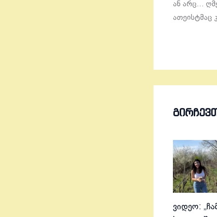
ან არც… ღმ
ათეისტმაც კ
ᲒᲘᲠᲩᲔᲕ
ვიდეო: „ჩა