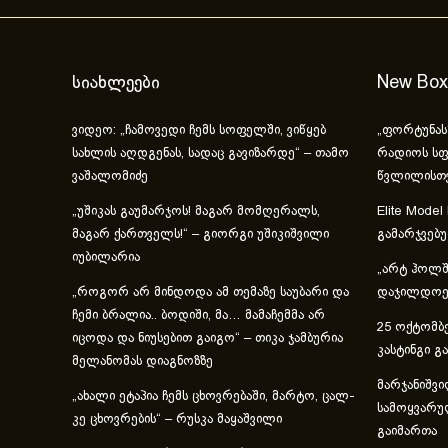
სიახლეები
New Box
ვიდეო: „ჩამოვედი ჩემს სოფელში, ვიწყებ
„ფორტუნას
სახლის აღდგენას, სადაც გავიზარდე“ – თამო
რადიოს სფ
ვაშალომიძე
წვლილისთ
„უშიკას გაუმარჯოს! მაგარ მომღერალს,
Elite Model
მაგარ ქართველს!“ – გიორგი უშიკიშვილი
გამარჯვებ
იუბილარია
„არტ ჰოლში
„როგორ არ მინდოდა ამ თემაზე საუბარი და
დაჯილდოებ
ჩემი ბრალია.. ბოდიში, მა… მამაჩემმა არ
25 ოქტომბე
იცოდა და ნიუსებით გაიგო“ – თიკა ჯამბურია
კასტინგი გ
მელანომას დიაგნოზზე
მარჯანიშვი
„ახა­ლი ეტა­პია ჩემს ცხოვ­რე­ბა­ში, მარ­ტო, ცალ­
სამოყვარუ
კე ცხოვ­რე­ბის“ – რუსკა მაყაშვილი
გაიმართა