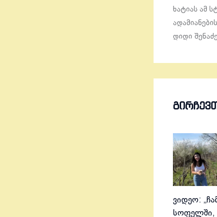
ხატიას ამ ს
ადამიანების
დიდი შენაძე
ᲒᲘᲠᲩᲔᲕ
ვიდეო: „ჩა
სოფელში, 