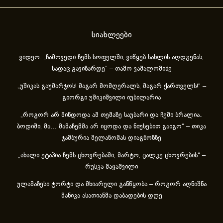
სიახლეები
ვიდეო: „ჩამოვედი ჩემს სოფელში, ვიწყებ სახლის აღდგენას,
სადაც გავიზარდე“ – თამო ვაშალომიძე
„უშიკას გაუმარჯოს! მაგარ მომღერალს, მაგარ ქართველს!“ –
გიორგი უშიკიშვილი იუბილარია
„როგორ არ მინდოდა ამ თემაზე საუბარი და ჩემი ბრალია..
ბოდიში, მა… მამაჩემმა არ იცოდა და ნიუსებით გაიგო“ – თიკა
ჯამბურია მელანომას დიაგნოზზე
„ახა­ლი ეტა­პია ჩემს ცხოვ­რე­ბა­ში, მარ­ტო, ცალ­კე ცხოვ­რე­ბის“ –
რუსკა მაყაშვილი
ულამაზესი ტორტი და მხიარული განწყობა – როგორ აღნიშნა
მანიკა ასათიანმა დაბადების დღე