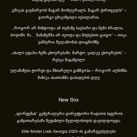
სადაც გავიზარდე“ – თამო ვაშალომიძე
„უშიკას გაუმარჯოს! მაგარ მომღერალს, მაგარ ქართველს!“ –
გიორგი უშიკიშვილი იუბილარია
„როგორ არ მინდოდა ამ თემაზე საუბარი და ჩემი ბრალია..
ბოდიში, მა… მამაჩემმა არ იცოდა და ნიუსებით გაიგო“ – თიკა
ჯამბურია მელანომას დიაგნოზზე
„ახა­ლი ეტა­პია ჩემს ცხოვ­რე­ბა­ში, მარ­ტო, ცალ­კე ცხოვ­რე­ბის“ –
რუსკა მაყაშვილი
ულამაზესი ტორტი და მხიარული განწყობა – როგორ აღნიშნა
მანიკა ასათიანმა დაბადების დღე
New Box
„ფორტუნას“ გენერალური დირექტორი რადიოს სფეროს
განვითარებაში შეტანილი წვლილისთვის დაჯილდოვდა
Elite Model Look Georgia 2025-ის გამარჯვებულები