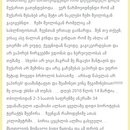
სიზმარშიც ვერ წარმოვიდგენდი რომ დღევანდელი დილა
მუქარით გათენდებოდა… ვერ წარმოვიდნენდი რომ ამ
მუქარის შესახებ არც მეტი არ ნაკლები ჩემი შვილისგან
გავიგებნდი… ჩემი შვილისგან რომელიც ამ
სახლწიფოსთან, ჩვენთან ერთად გაიზარდა.. შენ თუ თქვენ,
ვისაც ასე ძალიან გინდა და გინდათ რომ მე ახლა ამ
ეთერში არ ვიჯდე, ქვეყნიდან წავიდე, გაგიკვირდებათ და
არ ვაპირებ ჩირგვებში ჯდომას და ნერვიულობას ამ
თემაზე… სხვისი არ ვიცი,მაგრამ მე მსგავსი შანტაჟის და
მუქარის არ მეშინია და არც გაჩუმებას ვაპირებ და უფრო
მეტად მოვედი ბრძოლის ხასიათზე…არსად წასვლას არ
ვაპირებ! დააშანტაჟეთ და შეაშინეთ,ვინც შეგიშინებიათ!!!!!!!!
მე ღიად ვხსნი ამ თემას……დღეს 2016 წლის 14 მარტია…
თბილისიდან 2-3 საათის საფრენზე ანკრაში 34
უდანაშაულო ადამიანი ალბათ ყველაზე დიდი ბოროტებას
ტერაქტს შეეწირა… ჩვენგან რამოდენიმე ათას
კილომეტრში… სირია ცეცხლის ალშია გახვეული…
მსოფლიოს მომავლი ბედი წყდება და ამ დროს აქ