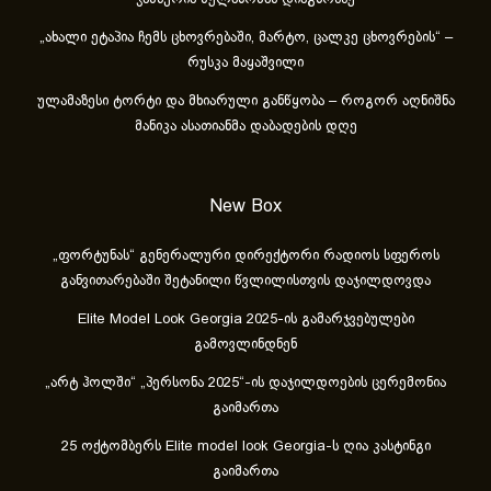
ჯამბურია მელანომას დიაგნოზზე
„ახა­ლი ეტა­პია ჩემს ცხოვ­რე­ბა­ში, მარ­ტო, ცალ­კე ცხოვ­რე­ბის“ –
რუსკა მაყაშვილი
ულამაზესი ტორტი და მხიარული განწყობა – როგორ აღნიშნა
მანიკა ასათიანმა დაბადების დღე
New Box
„ფორტუნას“ გენერალური დირექტორი რადიოს სფეროს
განვითარებაში შეტანილი წვლილისთვის დაჯილდოვდა
Elite Model Look Georgia 2025-ის გამარჯვებულები
გამოვლინდნენ
„არტ ჰოლში“ „პერსონა 2025“-ის დაჯილდოების ცერემონია
გაიმართა
25 ოქტომბერს Elite model look Georgia-ს ღია კასტინგი
გაიმართა