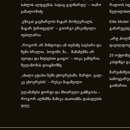
სახლის აღდგენას, სადაც გავიზარდე“ – თამო
რადიოს სფ
ვაშალომიძე
წვლილისთ
„უშიკას გაუმარჯოს! მაგარ მომღერალს,
Elite Model
მაგარ ქართველს!“ – გიორგი უშიკიშვილი
გამარჯვებ
იუბილარია
„არტ ჰოლში
„როგორ არ მინდოდა ამ თემაზე საუბარი და
დაჯილდოებ
ჩემი ბრალია.. ბოდიში, მა… მამაჩემმა არ
25 ოქტომბე
იცოდა და ნიუსებით გაიგო“ – თიკა ჯამბურია
კასტინგი გ
მელანომას დიაგნოზზე
მარჯანიშვი
„ახა­ლი ეტა­პია ჩემს ცხოვ­რე­ბა­ში, მარ­ტო, ცალ­
სამოყვარუ
კე ცხოვ­რე­ბის“ – რუსკა მაყაშვილი
გაიმართა
ულამაზესი ტორტი და მხიარული განწყობა –
როგორ აღნიშნა მანიკა ასათიანმა დაბადების
დღე