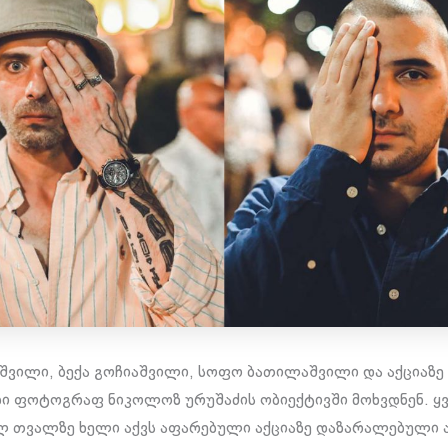
შვილი, ბექა გოჩიაშვილი, სოფო ბათილაშვილი და აქციაზე
ი ფოტოგრაფ ნიკოლოზ ურუშაძის ობიექტივში მოხვდნენ. ყ
ლ თვალზე ხელი აქვს აფარებული აქციაზე დაზარალებული ა