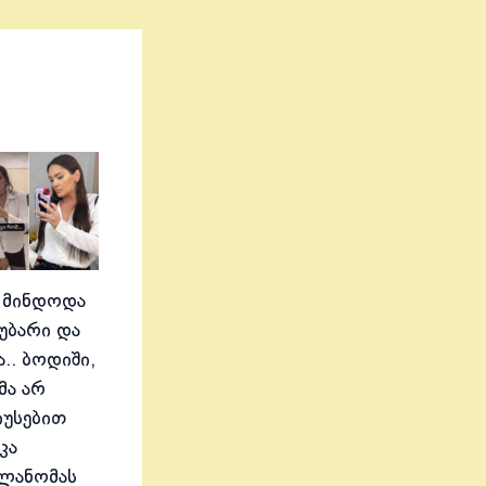
 მინდოდა
აუბარი და
.. ბოდიში,
მა არ
იუსებით
კა
ელანომას