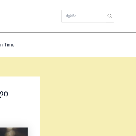
Search
for:
on Time
ლი