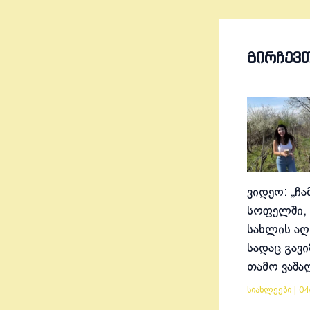
ᲒᲘᲠᲩᲔᲕ
ვიდეო: „ჩა
სოფელში, 
სახლის აღ
სადაც გავ
თამო ვაშა
სიახლეები
|
04