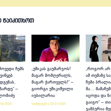
Თ ᲬᲐᲘᲙᲘᲗᲮᲝᲗ
მოვედი ჩემს
„უშიკას გაუმარჯოს!
„როგორ არ
ვიწყებ
მაგარ მომღერალს,
ამ თემაზე ს
დგენას,
მაგარ ქართველს!“ –
ჩემი ბრალია
იზარდე“ –
გიორგი უშიკიშვილი
მა… მამაჩემ
ლომიძე
იუბილარია
იცოდა და ნ
გაიგო“ – თი
/02/2025
სიახლეები
|
03/31/2025
ჯამბურია მ