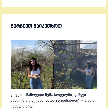
ᲒᲘᲠᲩᲔᲕᲗ ᲬᲐᲘᲙᲘᲗᲮᲝᲗ
ვიდეო: „ჩამოვედი ჩემს სოფელში, ვიწყებ
სახლის აღდგენას, სადაც გავიზარდე“ – თამო
ვაშალომიძე