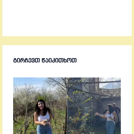
ᲒᲘᲠᲩᲔᲕᲗ ᲬᲐᲘᲙᲘᲗᲮᲝᲗ