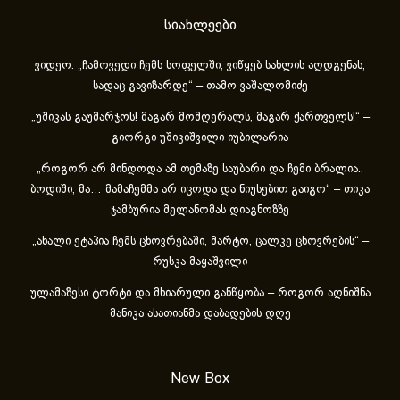
სიახლეები
ვიდეო: „ჩამოვედი ჩემს სოფელში, ვიწყებ სახლის აღდგენას,
სადაც გავიზარდე“ – თამო ვაშალომიძე
„უშიკას გაუმარჯოს! მაგარ მომღერალს, მაგარ ქართველს!“ –
გიორგი უშიკიშვილი იუბილარია
„როგორ არ მინდოდა ამ თემაზე საუბარი და ჩემი ბრალია..
ბოდიში, მა… მამაჩემმა არ იცოდა და ნიუსებით გაიგო“ – თიკა
ჯამბურია მელანომას დიაგნოზზე
„ახა­ლი ეტა­პია ჩემს ცხოვ­რე­ბა­ში, მარ­ტო, ცალ­კე ცხოვ­რე­ბის“ –
რუსკა მაყაშვილი
ულამაზესი ტორტი და მხიარული განწყობა – როგორ აღნიშნა
მანიკა ასათიანმა დაბადების დღე
New Box