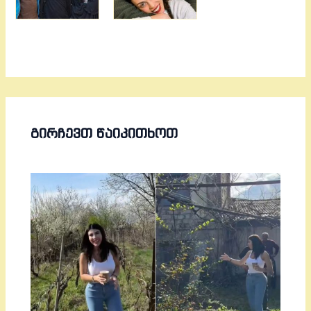
ᲒᲘᲠᲩᲔᲕᲗ ᲬᲐᲘᲙᲘᲗᲮᲝᲗ