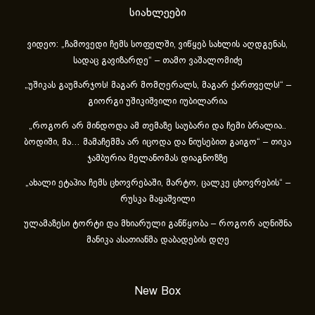
სიახლეები
ვიდეო: „ჩამოვედი ჩემს სოფელში, ვიწყებ სახლის აღდგენას,
სადაც გავიზარდე“ – თამო ვაშალომიძე
„უშიკას გაუმარჯოს! მაგარ მომღერალს, მაგარ ქართველს!“ –
გიორგი უშიკიშვილი იუბილარია
„როგორ არ მინდოდა ამ თემაზე საუბარი და ჩემი ბრალია..
ბოდიში, მა… მამაჩემმა არ იცოდა და ნიუსებით გაიგო“ – თიკა
ჯამბურია მელანომას დიაგნოზზე
„ახა­ლი ეტა­პია ჩემს ცხოვ­რე­ბა­ში, მარ­ტო, ცალ­კე ცხოვ­რე­ბის“ –
რუსკა მაყაშვილი
ულამაზესი ტორტი და მხიარული განწყობა – როგორ აღნიშნა
მანიკა ასათიანმა დაბადების დღე
New Box