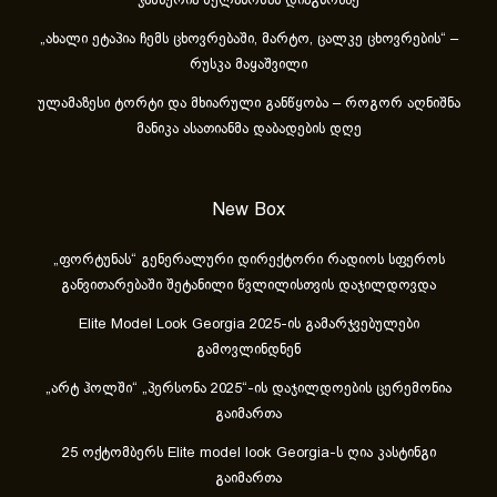
ჯამბურია მელანომას დიაგნოზზე
„ახა­ლი ეტა­პია ჩემს ცხოვ­რე­ბა­ში, მარ­ტო, ცალ­კე ცხოვ­რე­ბის“ –
რუსკა მაყაშვილი
ულამაზესი ტორტი და მხიარული განწყობა – როგორ აღნიშნა
მანიკა ასათიანმა დაბადების დღე
New Box
„ფორტუნას“ გენერალური დირექტორი რადიოს სფეროს
განვითარებაში შეტანილი წვლილისთვის დაჯილდოვდა
Elite Model Look Georgia 2025-ის გამარჯვებულები
გამოვლინდნენ
„არტ ჰოლში“ „პერსონა 2025“-ის დაჯილდოების ცერემონია
გაიმართა
25 ოქტომბერს Elite model look Georgia-ს ღია კასტინგი
გაიმართა