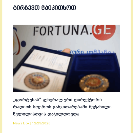
ᲒᲘᲠᲩᲔᲕᲗ ᲬᲐᲘᲙᲘᲗᲮᲝᲗ
„ფორტუნას“ გენერალური დირექტორი
რადიოს სფეროს განვითარებაში შეტანილი
წვლილისთვის დაჯილდოვდა
News Box
|
12/23/2025