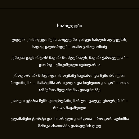
სიახლეები
ვიდეო: „ჩამოვედი ჩემს სოფელში, ვიწყებ სახლის აღდგენას,
სადაც გავიზარდე“ – თამო ვაშალომიძე
„უშიკას გაუმარჯოს! მაგარ მომღერალს, მაგარ ქართველს!“ –
გიორგი უშიკიშვილი იუბილარია
„როგორ არ მინდოდა ამ თემაზე საუბარი და ჩემი ბრალია..
ბოდიში, მა… მამაჩემმა არ იცოდა და ნიუსებით გაიგო“ – თიკა
ჯამბურია მელანომას დიაგნოზზე
„ახა­ლი ეტა­პია ჩემს ცხოვ­რე­ბა­ში, მარ­ტო, ცალ­კე ცხოვ­რე­ბის“ –
რუსკა მაყაშვილი
ულამაზესი ტორტი და მხიარული განწყობა – როგორ აღნიშნა
მანიკა ასათიანმა დაბადების დღე