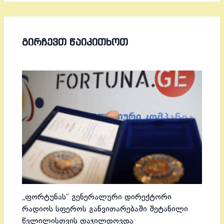
ᲒᲘᲠᲩᲔᲕᲗ ᲬᲐᲘᲙᲘᲗᲮᲝᲗ
„ფორტუნას“ გენერალური დირექტორი
რადიოს სფეროს განვითარებაში შეტანილი
წვლილისთვის დაჯილდოვდა