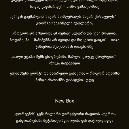
ვიდეო: „ჩამოვედი ჩემს სოფელში, ვიწყებ სახლის აღდგენას,
სადაც გავიზარდე“ – თამო ვაშალომიძე
„უშიკას გაუმარჯოს! მაგარ მომღერალს, მაგარ ქართველს!“ –
გიორგი უშიკიშვილი იუბილარია
„როგორ არ მინდოდა ამ თემაზე საუბარი და ჩემი ბრალია..
ბოდიში, მა… მამაჩემმა არ იცოდა და ნიუსებით გაიგო“ – თიკა
ჯამბურია მელანომას დიაგნოზზე
„ახა­ლი ეტა­პია ჩემს ცხოვ­რე­ბა­ში, მარ­ტო, ცალ­კე ცხოვ­რე­ბის“ –
რუსკა მაყაშვილი
ულამაზესი ტორტი და მხიარული განწყობა – როგორ აღნიშნა
მანიკა ასათიანმა დაბადების დღე
New Box
„ფორტუნას“ გენერალური დირექტორი რადიოს სფეროს
განვითარებაში შეტანილი წვლილისთვის დაჯილდოვდა