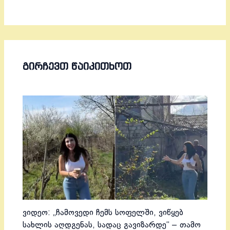
ᲒᲘᲠᲩᲔᲕᲗ ᲬᲐᲘᲙᲘᲗᲮᲝᲗ
ვიდეო: „ჩამოვედი ჩემს სოფელში, ვიწყებ
სახლის აღდგენას, სადაც გავიზარდე“ – თამო