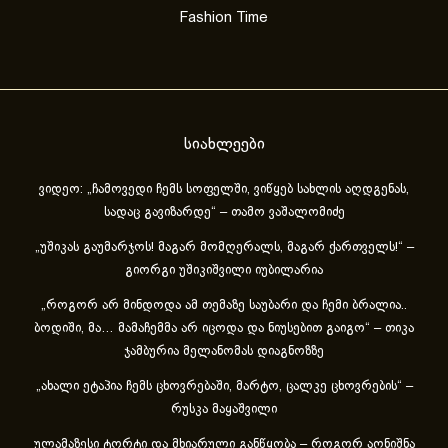
Fashion Time
სიახლეები
ვიდეო: „ჩამოვედი ჩემს სოფელში, ვიწყებ სახლის აღდგენას,
სადაც გავიზარდე“ – თამო ვაშალომიძე
„უშიკას გაუმარჯოს! მაგარ მომღერალს, მაგარ ქართველს!“ –
გიორგი უშიკიშვილი იუბილარია
„როგორ არ მინდოდა ამ თემაზე საუბარი და ჩემი ბრალია..
ბოდიში, მა… მამაჩემმა არ იცოდა და ნიუსებით გაიგო“ – თიკა
ჯამბურია მელანომას დიაგნოზზე
„ახა­ლი ეტა­პია ჩემს ცხოვ­რე­ბა­ში, მარ­ტო, ცალ­კე ცხოვ­რე­ბის“ –
რუსკა მაყაშვილი
ულამაზესი ტორტი და მხიარული განწყობა – როგორ აღნიშნა