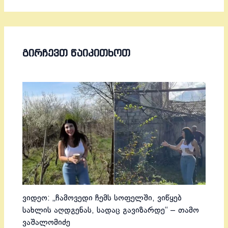
ᲒᲘᲠᲩᲔᲕᲗ ᲬᲐᲘᲙᲘᲗᲮᲝᲗ
ვიდეო: „ჩამოვედი ჩემს სოფელში, ვიწყებ
სახლის აღდგენას, სადაც გავიზარდე“ – თამო
ვაშალომიძე