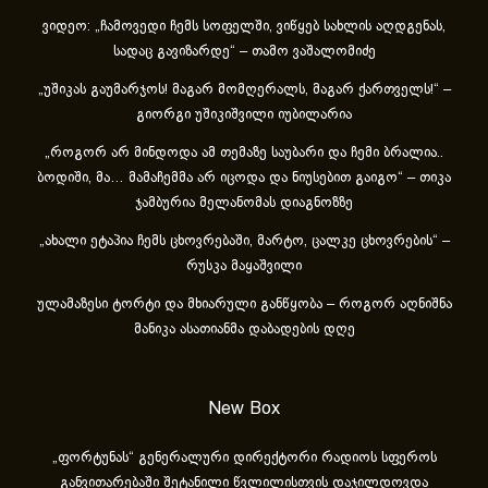
ვიდეო: „ჩამოვედი ჩემს სოფელში, ვიწყებ სახლის აღდგენას,
სადაც გავიზარდე“ – თამო ვაშალომიძე
„უშიკას გაუმარჯოს! მაგარ მომღერალს, მაგარ ქართველს!“ –
გიორგი უშიკიშვილი იუბილარია
„როგორ არ მინდოდა ამ თემაზე საუბარი და ჩემი ბრალია..
ბოდიში, მა… მამაჩემმა არ იცოდა და ნიუსებით გაიგო“ – თიკა
ჯამბურია მელანომას დიაგნოზზე
„ახა­ლი ეტა­პია ჩემს ცხოვ­რე­ბა­ში, მარ­ტო, ცალ­კე ცხოვ­რე­ბის“ –
რუსკა მაყაშვილი
ულამაზესი ტორტი და მხიარული განწყობა – როგორ აღნიშნა
მანიკა ასათიანმა დაბადების დღე
New Box
„ფორტუნას“ გენერალური დირექტორი რადიოს სფეროს
განვითარებაში შეტანილი წვლილისთვის დაჯილდოვდა