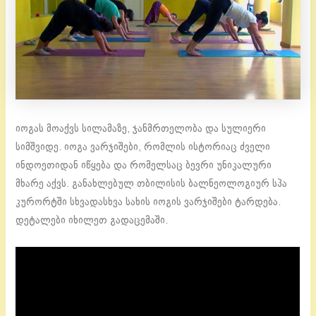
იოგას მოაქვს სილამაზე, ჯანმრთელობა და სულიერი
სიმშვიდე. იოგა ვარჯიშები, რომლის ისტორიაც ძველი
ინდოეთიდან იწყება და რომელსაც ბევრი უნიკალური
მხარე აქვს. განახლებულ თბილისის ბალნეოლოგიურ სპა
კურორტში სხვადასხვა სახის იოგის ვარჯიშები ტარდება.
დეტალები იხილეთ გადაცემაში.