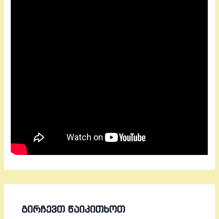
ᲒᲘᲠᲩᲔᲕᲗ ᲬᲐᲘᲙᲘᲗᲮᲝᲗ