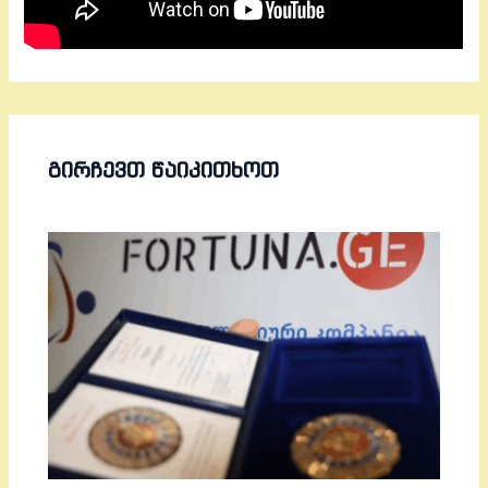
ᲒᲘᲠᲩᲔᲕᲗ ᲬᲐᲘᲙᲘᲗᲮᲝᲗ