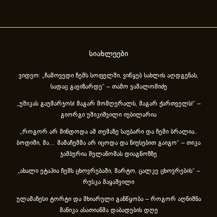
სიახლეები
ვიდეო: „ჩამოვედი ჩემს სოფელში, ვიწყებ სახლის აღდგენას,
სადაც გავიზარდე“ – თამო ვაშალომიძე
„უშიკას გაუმარჯოს! მაგარ მომღერალს, მაგარ ქართველს!“ –
გიორგი უშიკიშვილი იუბილარია
„როგორ არ მინდოდა ამ თემაზე საუბარი და ჩემი ბრალია..
ბოდიში, მა… მამაჩემმა არ იცოდა და ნიუსებით გაიგო“ – თიკა
ჯამბურია მელანომას დიაგნოზზე
„ახა­ლი ეტა­პია ჩემს ცხოვ­რე­ბა­ში, მარ­ტო, ცალ­კე ცხოვ­რე­ბის“ –
რუსკა მაყაშვილი
ულამაზესი ტორტი და მხიარული განწყობა – როგორ აღნიშნა
მანიკა ასათიანმა დაბადების დღე