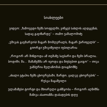
სიახლეები
ვიდეო: „ჩამოვედი ჩემს სოფელში, ვიწყებ სახლის აღდგენას,
სადაც გავიზარდე“ – თამო ვაშალომიძე
„უშიკას გაუმარჯოს! მაგარ მომღერალს, მაგარ ქართველს!“ –
გიორგი უშიკიშვილი იუბილარია
„როგორ არ მინდოდა ამ თემაზე საუბარი და ჩემი ბრალია..
ბოდიში, მა… მამაჩემმა არ იცოდა და ნიუსებით გაიგო“ – თიკა
ჯამბურია მელანომას დიაგნოზზე
„ახა­ლი ეტა­პია ჩემს ცხოვ­რე­ბა­ში, მარ­ტო, ცალ­კე ცხოვ­რე­ბის“ –
რუსკა მაყაშვილი
ულამაზესი ტორტი და მხიარული განწყობა – როგორ აღნიშნა
მანიკა ასათიანმა დაბადების დღე