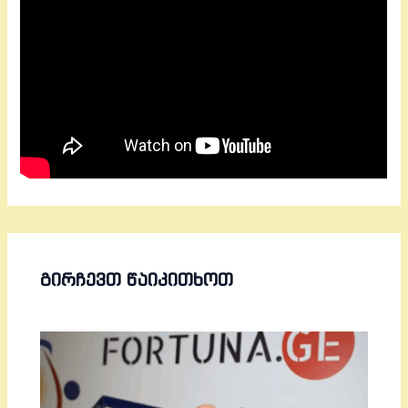
ᲒᲘᲠᲩᲔᲕᲗ ᲬᲐᲘᲙᲘᲗᲮᲝᲗ