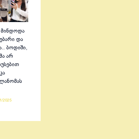
 მინდოდა
აუბარი და
.. ბოდიში,
მა არ
იუსებით
კა
ელანომას
1/2025