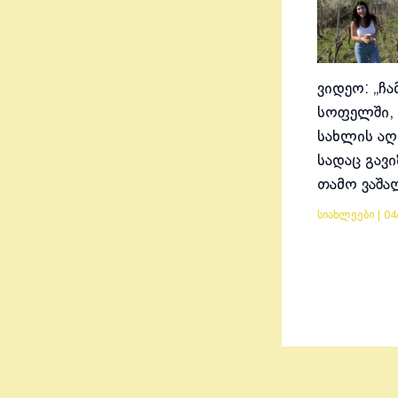
ვიდეო: „ჩა
სოფელში, 
სახლის აღ
სადაც გავ
თამო ვაშა
სიახლეები
|
04