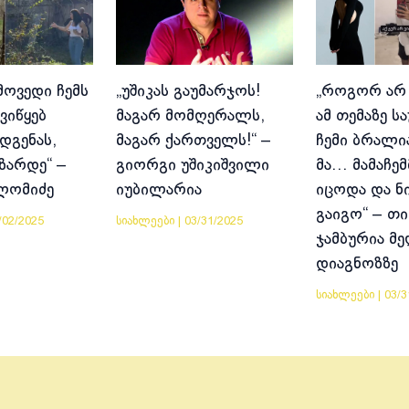
მოვედი ჩემს
„უშიკას გაუმარჯოს!
„როგორ არ
ვიწყებ
მაგარ მომღერალს,
ამ თემაზე ს
დგენას,
მაგარ ქართველს!“ –
ჩემი ბრალია
იზარდე“ –
გიორგი უშიკიშვილი
მა… მამაჩემ
ლომიძე
იუბილარია
იცოდა და ნ
გაიგო“ – თი
/02/2025
სიახლეები
|
03/31/2025
ჯამბურია მ
დიაგნოზზე
სიახლეები
|
03/3