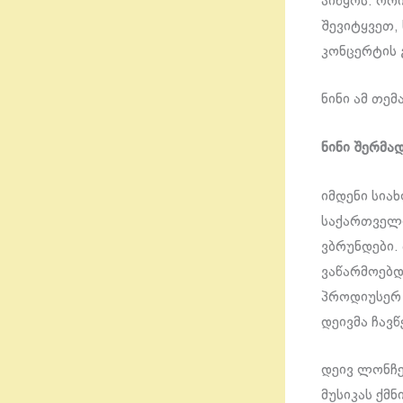
აიწყოს. ორ
შევიტყვეთ,
კონცერტის 
ნინი ამ თე
ნინი შერმად
იმდენი სიახ
საქართველო
ვბრუნდები.
ვაწარმოებდ
პროდიუსერ 
დეივმა ჩავ
დეივ ლონჩე
მუსიკას ქმნ