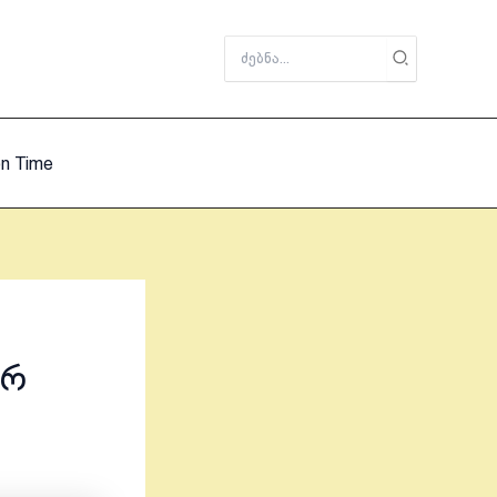
Search
for:
on Time
არ