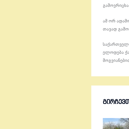
გამოვრიცხა
ამ ორ ადამ
თავად გამო
საქართველო
ელოდება ქა
მოგვიანები
ᲒᲘᲠᲩᲔᲕ