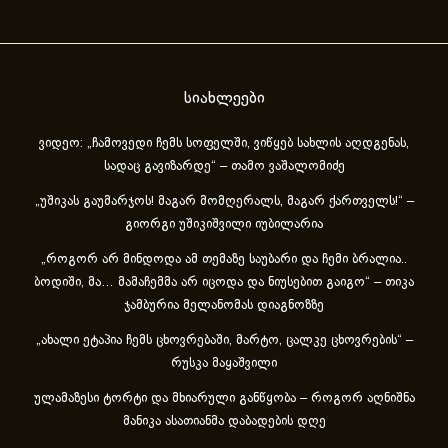
სიახლეები
ვიდეო: „ჩამოვედი ჩემს სოფელში, ვიწყებ სახლის აღდგენას,
სადაც გავიზარდე“ – თამო ვაშალომიძე
„უშიკას გაუმარჯოს! მაგარ მომღერალს, მაგარ ქართველს!“ –
გიორგი უშიკიშვილი იუბილარია
„როგორ არ მინდოდა ამ თემაზე საუბარი და ჩემი ბრალია..
ბოდიში, მა… მამაჩემმა არ იცოდა და ნიუსებით გაიგო“ – თიკა
ჯამბურია მელანომას დიაგნოზზე
„ახა­ლი ეტა­პია ჩემს ცხოვ­რე­ბა­ში, მარ­ტო, ცალ­კე ცხოვ­რე­ბის“ –
რუსკა მაყაშვილი
ულამაზესი ტორტი და მხიარული განწყობა – როგორ აღნიშნა
მანიკა ასათიანმა დაბადების დღე