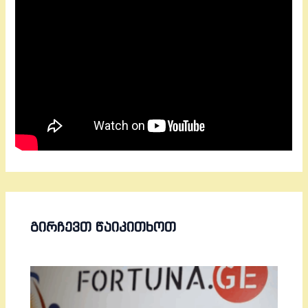
ᲒᲘᲠᲩᲔᲕᲗ ᲬᲐᲘᲙᲘᲗᲮᲝᲗ