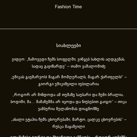
Fashion Time
სიახლეები
ვიდეო: „ჩამოვედი ჩემს სოფელში, ვიწყებ სახლის აღდგენას,
სადაც გავიზარდე“ – თამო ვაშალომიძე
„უშიკას გაუმარჯოს! მაგარ მომღერალს, მაგარ ქართველს!“ –
გიორგი უშიკიშვილი იუბილარია
„როგორ არ მინდოდა ამ თემაზე საუბარი და ჩემი ბრალია..
ბოდიში, მა… მამაჩემმა არ იცოდა და ნიუსებით გაიგო“ – თიკა
ჯამბურია მელანომას დიაგნოზზე
„ახა­ლი ეტა­პია ჩემს ცხოვ­რე­ბა­ში, მარ­ტო, ცალ­კე ცხოვ­რე­ბის“ –
რუსკა მაყაშვილი