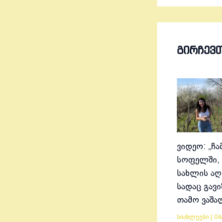
ᲒᲘᲠᲩᲔᲕ
ვიდეო: „ჩა
სოფელში, 
სახლის აღ
სადაც გავ
თამო ვაშა
სიახლეები
|
04