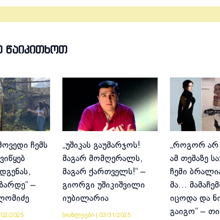
Თ ᲬᲐᲘᲙᲘᲗᲮᲝᲗ
მოვედი ჩემს
„უშიკას გაუმარჯოს!
„როგორ არ
ვიწყებ
მაგარ მომღერალს,
ამ თემაზე ს
დგენას,
მაგარ ქართველს!“ –
ჩემი ბრალია
იზარდე“ –
გიორგი უშიკიშვილი
მა… მამაჩემ
ლომიძე
იუბილარია
იცოდა და ნ
გაიგო“ – თი
/02/2025
სიახლეები
|
03/31/2025