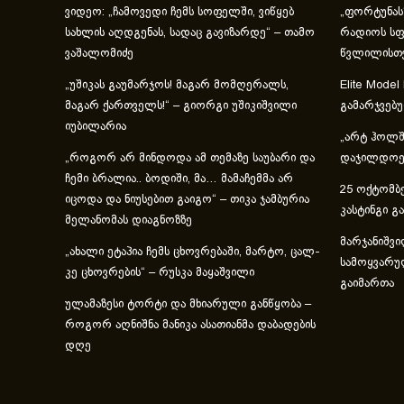
ვიდეო: „ჩამოვედი ჩემს სოფელში, ვიწყებ
„ფორტუნას
სახლის აღდგენას, სადაც გავიზარდე“ – თამო
რადიოს სფ
ვაშალომიძე
წვლილისთ
„უშიკას გაუმარჯოს! მაგარ მომღერალს,
Elite Model
მაგარ ქართველს!“ – გიორგი უშიკიშვილი
გამარჯვებ
იუბილარია
„არტ ჰოლში
„როგორ არ მინდოდა ამ თემაზე საუბარი და
დაჯილდოებ
ჩემი ბრალია.. ბოდიში, მა… მამაჩემმა არ
25 ოქტომბე
იცოდა და ნიუსებით გაიგო“ – თიკა ჯამბურია
კასტინგი გ
მელანომას დიაგნოზზე
მარჯანიშვი
„ახა­ლი ეტა­პია ჩემს ცხოვ­რე­ბა­ში, მარ­ტო, ცალ­
სამოყვარუ
კე ცხოვ­რე­ბის“ – რუსკა მაყაშვილი
გაიმართა
ულამაზესი ტორტი და მხიარული განწყობა –
როგორ აღნიშნა მანიკა ასათიანმა დაბადების
დღე