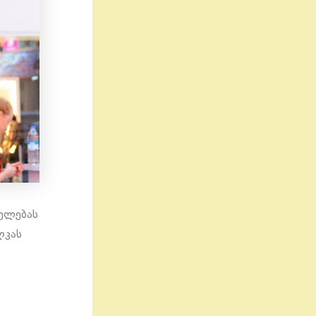
თელებას
ლკას