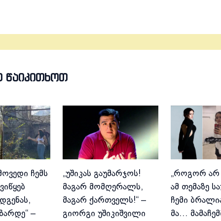
Თ ᲬᲐᲘᲙᲘᲗᲮᲝᲗ
მოვედი ჩემს
„უშიკას გაუმარჯოს!
„როგორ არ
ვიწყებ
მაგარ მომღერალს,
ამ თემაზე ს
დგენას,
მაგარ ქართველს!“ –
ჩემი ბრალია
იზარდე“ –
გიორგი უშიკიშვილი
მა… მამაჩემ