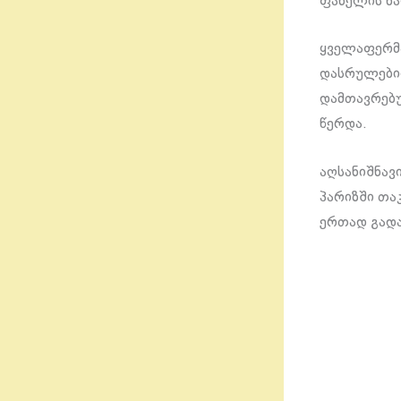
ფანელის ხა
ყველაფერმა
დასრულებიდ
დამთავრებუ
წერდა.
აღსანიშნავ
პარიზში თაკ
ერთად გად