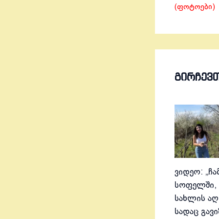
(ფოტოები)
ᲒᲘᲠᲩᲔᲕ
ვიდეო: „ჩა
სოფელში, 
სახლის აღ
სადაც გავ