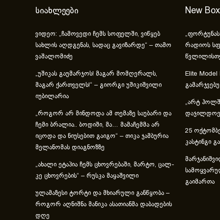
სიახლეები
New Box
ვიდეო: „ჩამოვედი ჩემს სოფელში, ვიწყებ
„ფორტუნას
სახლის აღდგენას, სადაც გავიზარდე“ – თამო
რადიოს სფ
ვაშალომიძე
წვლილისთ
„უშიკას გაუმარჯოს! მაგარ მომღერალს,
Elite Model
მაგარ ქართველს!“ – გიორგი უშიკიშვილი
გამარჯვებ
იუბილარია
„არტ ჰოლში
„როგორ არ მინდოდა ამ თემაზე საუბარი და
დაჯილდოებ
ჩემი ბრალია.. ბოდიში, მა… მამაჩემმა არ
25 ოქტომბე
იცოდა და ნიუსებით გაიგო“ – თიკა ჯამბურია
კასტინგი გ
მელანომას დიაგნოზზე
მარჯანიშვი
„ახა­ლი ეტა­პია ჩემს ცხოვ­რე­ბა­ში, მარ­ტო, ცალ­
სამოყვარუ
კე ცხოვ­რე­ბის“ – რუსკა მაყაშვილი
გაიმართა
ულამაზესი ტორტი და მხიარული განწყობა –
როგორ აღნიშნა მანიკა ასათიანმა დაბადების
დღე