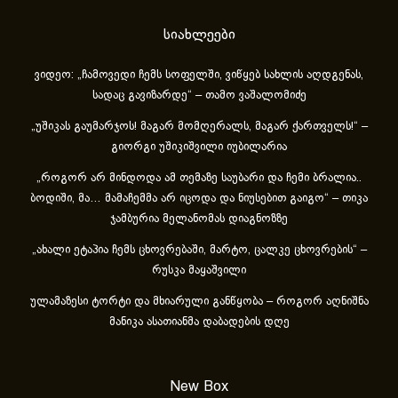
სიახლეები
ვიდეო: „ჩამოვედი ჩემს სოფელში, ვიწყებ სახლის აღდგენას,
სადაც გავიზარდე“ – თამო ვაშალომიძე
„უშიკას გაუმარჯოს! მაგარ მომღერალს, მაგარ ქართველს!“ –
გიორგი უშიკიშვილი იუბილარია
„როგორ არ მინდოდა ამ თემაზე საუბარი და ჩემი ბრალია..
ბოდიში, მა… მამაჩემმა არ იცოდა და ნიუსებით გაიგო“ – თიკა
ჯამბურია მელანომას დიაგნოზზე
„ახა­ლი ეტა­პია ჩემს ცხოვ­რე­ბა­ში, მარ­ტო, ცალ­კე ცხოვ­რე­ბის“ –
რუსკა მაყაშვილი
ულამაზესი ტორტი და მხიარული განწყობა – როგორ აღნიშნა
მანიკა ასათიანმა დაბადების დღე
New Box