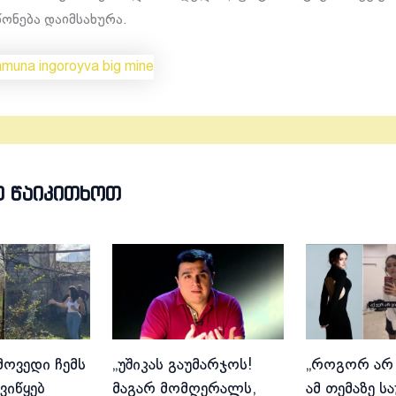
წონება დაიმსახურა.
Თ ᲬᲐᲘᲙᲘᲗᲮᲝᲗ
მოვედი ჩემს
„უშიკას გაუმარჯოს!
„როგორ არ
ვიწყებ
მაგარ მომღერალს,
ამ თემაზე ს