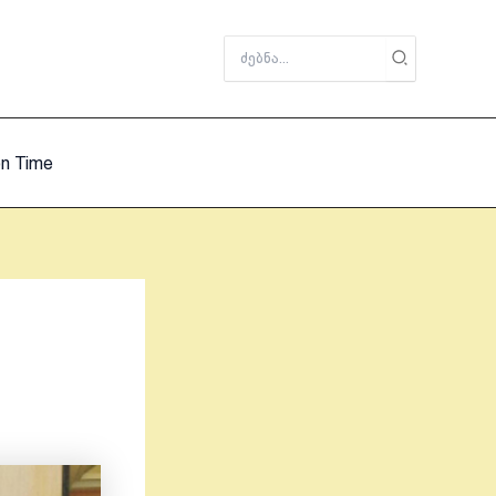
Search
for:
on Time
ე