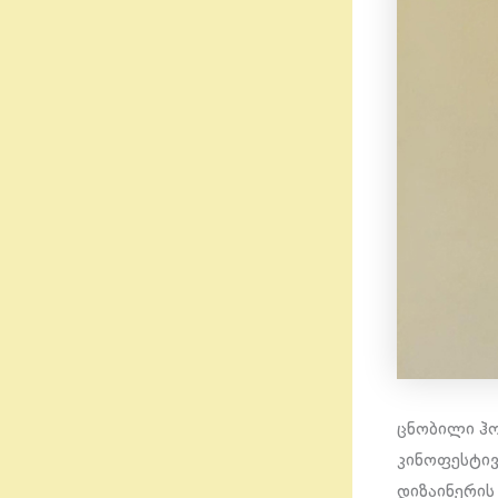
ცნობილი ჰო
კინოფესტივ
დიზაინერის