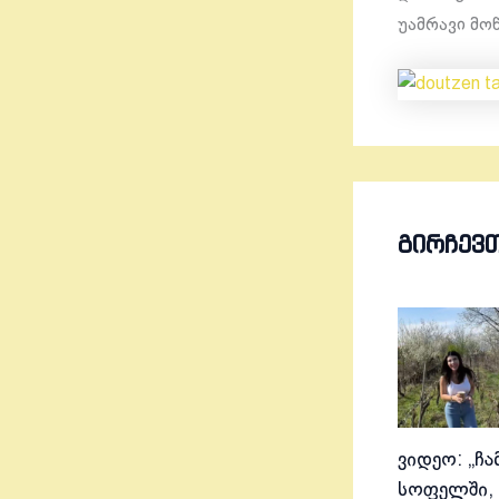
უამრავი მო
ᲒᲘᲠᲩᲔᲕ
ვიდეო: „ჩა
სოფელში, 