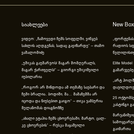
სიახლეები
New Box
ვიდეო: „ჩამოვედი ჩემს სოფელში, ვიწყებ
„ფორტუნას
სახლის აღდგენას, სადაც გავიზარდე“ – თამო
რადიოს სფ
ვაშალომიძე
წვლილისთ
„უშიკას გაუმარჯოს! მაგარ მომღერალს,
Elite Model
მაგარ ქართველს!“ – გიორგი უშიკიშვილი
გამარჯვებ
იუბილარია
„არტ ჰოლში
„როგორ არ მინდოდა ამ თემაზე საუბარი და
დაჯილდოებ
ჩემი ბრალია.. ბოდიში, მა… მამაჩემმა არ
25 ოქტომბე
იცოდა და ნიუსებით გაიგო“ – თიკა ჯამბურია
კასტინგი გ
მელანომას დიაგნოზზე
მარჯანიშვი
„ახა­ლი ეტა­პია ჩემს ცხოვ­რე­ბა­ში, მარ­ტო, ცალ­
სამოყვარუ
კე ცხოვ­რე­ბის“ – რუსკა მაყაშვილი
გაიმართა