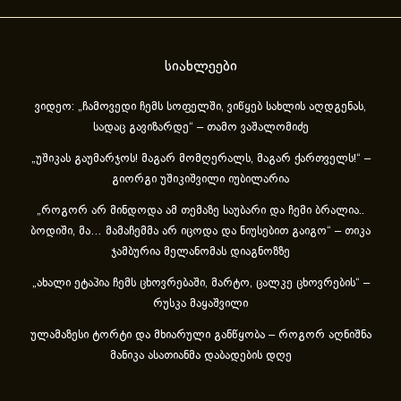
სიახლეები
ვიდეო: „ჩამოვედი ჩემს სოფელში, ვიწყებ სახლის აღდგენას,
სადაც გავიზარდე“ – თამო ვაშალომიძე
„უშიკას გაუმარჯოს! მაგარ მომღერალს, მაგარ ქართველს!“ –
გიორგი უშიკიშვილი იუბილარია
„როგორ არ მინდოდა ამ თემაზე საუბარი და ჩემი ბრალია..
ბოდიში, მა… მამაჩემმა არ იცოდა და ნიუსებით გაიგო“ – თიკა
ჯამბურია მელანომას დიაგნოზზე
„ახა­ლი ეტა­პია ჩემს ცხოვ­რე­ბა­ში, მარ­ტო, ცალ­კე ცხოვ­რე­ბის“ –
რუსკა მაყაშვილი
ულამაზესი ტორტი და მხიარული განწყობა – როგორ აღნიშნა
მანიკა ასათიანმა დაბადების დღე