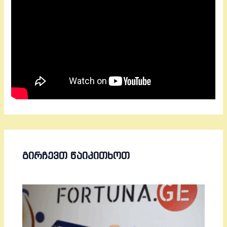
ᲒᲘᲠᲩᲔᲕᲗ ᲬᲐᲘᲙᲘᲗᲮᲝᲗ