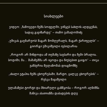
სიახლეები
ვიდეო: „ჩამოვედი ჩემს სოფელში, ვიწყებ სახლის აღდგენას,
სადაც გავიზარდე“ – თამო ვაშალომიძე
„უშიკას გაუმარჯოს! მაგარ მომღერალს, მაგარ ქართველს!“ –
გიორგი უშიკიშვილი იუბილარია
„როგორ არ მინდოდა ამ თემაზე საუბარი და ჩემი ბრალია..
ბოდიში, მა… მამაჩემმა არ იცოდა და ნიუსებით გაიგო“ – თიკა
ჯამბურია მელანომას დიაგნოზზე
„ახა­ლი ეტა­პია ჩემს ცხოვ­რე­ბა­ში, მარ­ტო, ცალ­კე ცხოვ­რე­ბის“ –
რუსკა მაყაშვილი
ულამაზესი ტორტი და მხიარული განწყობა – როგორ აღნიშნა
მანიკა ასათიანმა დაბადების დღე