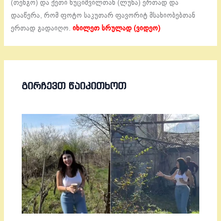
(თენგო) და ქეთი ხუციშვილთან (ლუნა) ერთად და
დააწერა, რომ ფოტო საკუთარ ფავორიტ მსახიობებთან
ერთად გადაიღო.
იხილეთ სრულად (ვიდეო)
ᲒᲘᲠᲩᲔᲕᲗ ᲬᲐᲘᲙᲘᲗᲮᲝᲗ