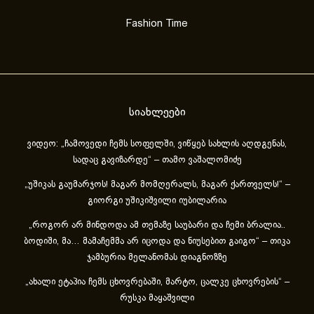
Fashion Time
სიახლეები
ვიდეო: „ჩამოვედი ჩემს სოფელში, ვიწყებ სახლის აღდგენას,
სადაც გავიზარდე“ – თამო ვაშალომიძე
„უშიკას გაუმარჯოს! მაგარ მომღერალს, მაგარ ქართველს!“ –
გიორგი უშიკიშვილი იუბილარია
„როგორ არ მინდოდა ამ თემაზე საუბარი და ჩემი ბრალია..
ბოდიში, მა… მამაჩემმა არ იცოდა და ნიუსებით გაიგო“ – თიკა
ჯამბურია მელანომას დიაგნოზზე
„ახა­ლი ეტა­პია ჩემს ცხოვ­რე­ბა­ში, მარ­ტო, ცალ­კე ცხოვ­რე­ბის“ –
რუსკა მაყაშვილი