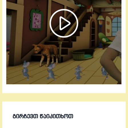
ᲒᲘᲠᲩᲔᲕᲗ ᲬᲐᲘᲙᲘᲗᲮᲝᲗ