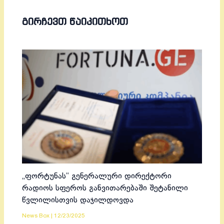
ᲒᲘᲠᲩᲔᲕᲗ ᲬᲐᲘᲙᲘᲗᲮᲝᲗ
„ფორტუნას“ გენერალური დირექტორი
რადიოს სფეროს განვითარებაში შეტანილი
წვლილისთვის დაჯილდოვდა
News Box
|
12/23/2025