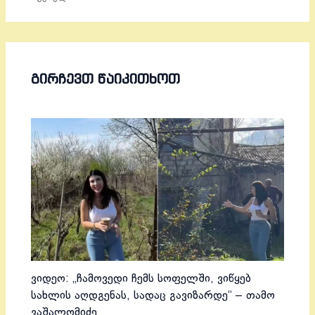
ᲒᲘᲠᲩᲔᲕᲗ ᲬᲐᲘᲙᲘᲗᲮᲝᲗ
ვიდეო: „ჩამოვედი ჩემს სოფელში, ვიწყებ
სახლის აღდგენას, სადაც გავიზარდე“ – თამო
ვაშალომიძე