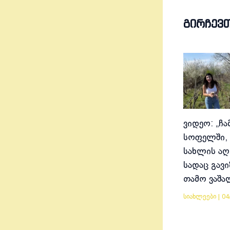
ᲒᲘᲠᲩᲔᲕ
ვიდეო: „ჩა
სოფელში, 
სახლის აღ
სადაც გავ
თამო ვაშა
სიახლეები
|
04