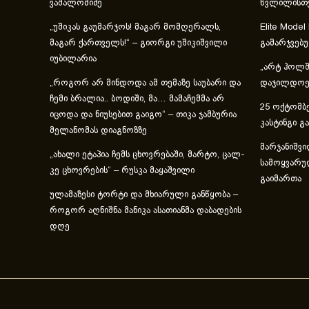
ვაშალომიძე
წვლილისთ
„უშიკას გაუმარჯოს! მაგარ მომღერალს,
Elite Model
მაგარ ქართველს!“ – გიორგი უშიკიშვილი
გამარჯვებ
იუბილარია
„არტ ჰოლში
„როგორ არ მინდოდა ამ თემაზე საუბარი და
დაჯილდოებ
ჩემი ბრალია.. ბოდიში, მა… მამაჩემმა არ
25 ოქტომბე
იცოდა და ნიუსებით გაიგო“ – თიკა ჯამბურია
კასტინგი გ
მელანომას დიაგნოზზე
მარჯანიშვი
„ახა­ლი ეტა­პია ჩემს ცხოვ­რე­ბა­ში, მარ­ტო, ცალ­
სამოყვარუ
კე ცხოვ­რე­ბის“ – რუსკა მაყაშვილი
გაიმართა
ულამაზესი ტორტი და მხიარული განწყობა –
როგორ აღნიშნა მანიკა ასათიანმა დაბადების
დღე