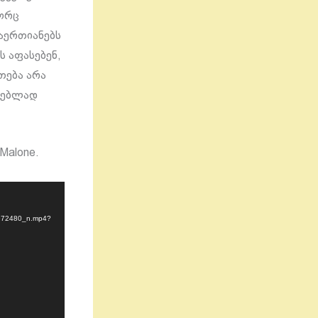
გორც
აერთიანებს
 აფასებენ,
თება არა
რებლად
Malone.
7972480_n.mp4?