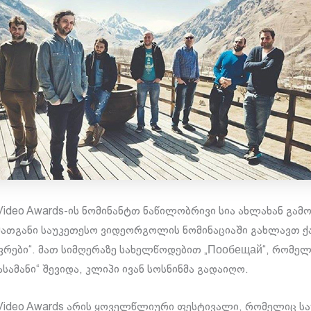
c Video Awards-ის ნომინანტთ ნაწილობრივი სია ახლახან გამ
მათგანი საუკეთესო ვიდეორგოლის ნომინაციაში გახლავთ 
ავრები“. მათ სიმღერაზე სახელწოდებით „Пообещай“, რომე
სამანი“ შევიდა, კლიპი ივან სოსნინმა გადაიღო.
ic Video Awards არის ყოველწლიური ფესტივალი, რომელიც ს