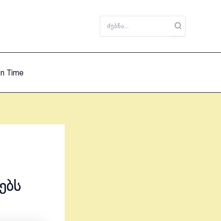
Search
for:
on Time
ებს