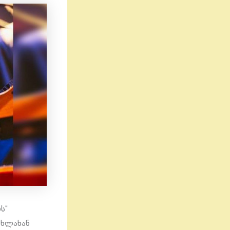
ს“
ახლახან