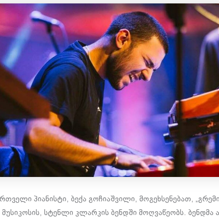
რთველი პიანისტი, ბექა გოჩიაშვილი, მოგეხსენებათ, „გრემი
უსიკოსის, სტენლი კლარკის ბენდში მოღვაწეობს. ბენდმა 