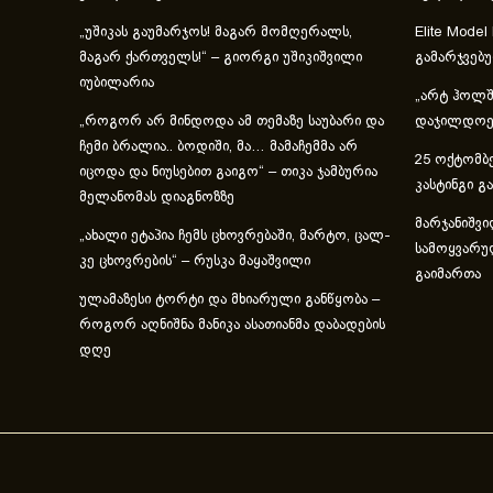
„უშიკას გაუმარჯოს! მაგარ მომღერალს,
Elite Model
მაგარ ქართველს!“ – გიორგი უშიკიშვილი
გამარჯვებ
იუბილარია
„არტ ჰოლში
„როგორ არ მინდოდა ამ თემაზე საუბარი და
დაჯილდოებ
ჩემი ბრალია.. ბოდიში, მა… მამაჩემმა არ
25 ოქტომბე
იცოდა და ნიუსებით გაიგო“ – თიკა ჯამბურია
კასტინგი გ
მელანომას დიაგნოზზე
მარჯანიშვი
„ახა­ლი ეტა­პია ჩემს ცხოვ­რე­ბა­ში, მარ­ტო, ცალ­
სამოყვარუ
კე ცხოვ­რე­ბის“ – რუსკა მაყაშვილი
გაიმართა
ულამაზესი ტორტი და მხიარული განწყობა –
როგორ აღნიშნა მანიკა ასათიანმა დაბადების
დღე