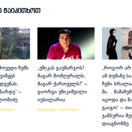
Თ ᲬᲐᲘᲙᲘᲗᲮᲝᲗ
მოვედი ჩემს
„უშიკას გაუმარჯოს!
„როგორ არ
ვიწყებ
მაგარ მომღერალს,
ამ თემაზე ს
დგენას,
მაგარ ქართველს!“ –
ჩემი ბრალია
იზარდე“ –
გიორგი უშიკიშვილი
მა… მამაჩემ
ლომიძე
იუბილარია
იცოდა და ნ
გაიგო“ – თი
/02/2025
სიახლეები
|
03/31/2025
ჯამბურია მ
დიაგნოზზე