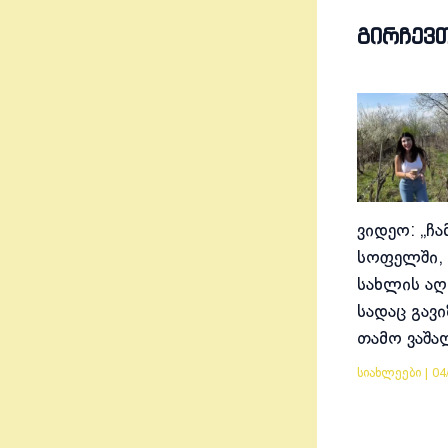
ᲒᲘᲠᲩᲔᲕ
ვიდეო: „ჩა
სოფელში, 
სახლის აღ
სადაც გავ
თამო ვაშა
სიახლეები
|
04