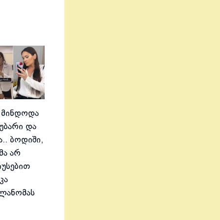
 მინდოდა
აუბარი და
.. ბოდიში,
მა არ
იუსებით
კა
ელანომას