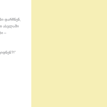
ბი დარჩნენ,
ით ასვლაში
ბი –
იდნენ?!“