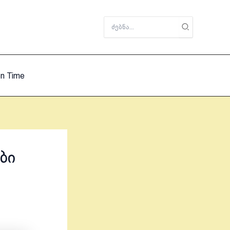
Search
for:
on Time
ბი