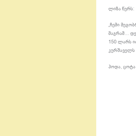
ლიზა წერს:
„ჩემი მეგო
მაგრამ… დე
150 ლარს ი
კურშაველს 
ჰოდა, ცოტა