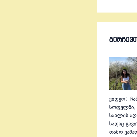
ᲒᲘᲠᲩᲔᲕ
ვიდეო: „ჩა
სოფელში, 
სახლის აღ
სადაც გავ
თამო ვაშა