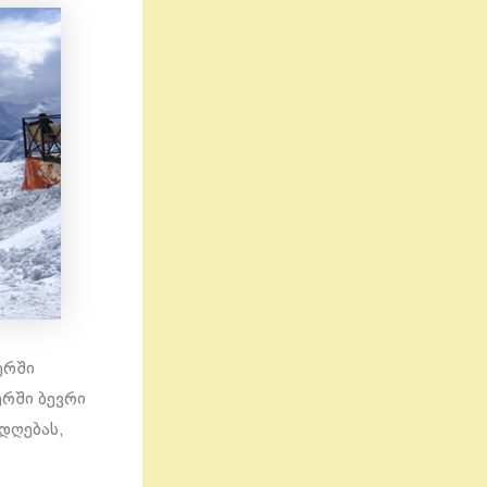
ურში
ურში ბევრი
დღებას,