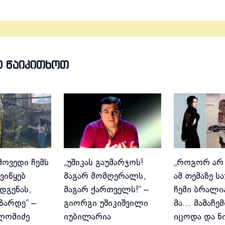
Თ ᲬᲐᲘᲙᲘᲗᲮᲝᲗ
მოვედი ჩემს
„უშიკას გაუმარჯოს!
„როგორ არ
ვიწყებ
მაგარ მომღერალს,
ამ თემაზე ს
დგენას,
მაგარ ქართველს!“ –
ჩემი ბრალია
იზარდე“ –
გიორგი უშიკიშვილი
მა… მამაჩემ
ლომიძე
იუბილარია
იცოდა და ნ