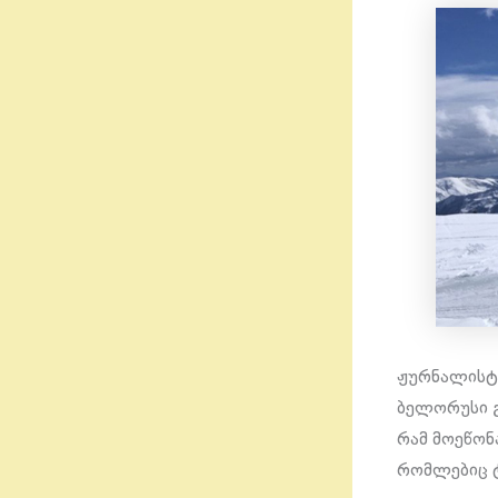
ჟურნალისტი
ბელორუსი გ
რამ მოეწონ
რომლებიც ტ