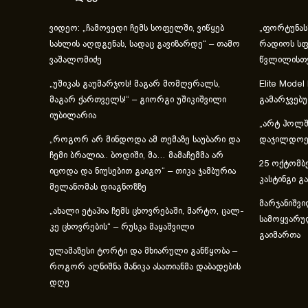
ვიდეო: „ჩამოვედი ჩემს სოფელში, ვიწყებ
„ფორტუნას
სახლის აღდგენას, სადაც გავიზარდე“ – თამო
რადიოს სფ
ვაშალომიძე
წვლილისთ
„უშიკას გაუმარჯოს! მაგარ მომღერალს,
Elite Model
მაგარ ქართველს!“ – გიორგი უშიკიშვილი
გამარჯვებ
იუბილარია
„არტ ჰოლში
„როგორ არ მინდოდა ამ თემაზე საუბარი და
დაჯილდოებ
ჩემი ბრალია.. ბოდიში, მა… მამაჩემმა არ
25 ოქტომბე
იცოდა და ნიუსებით გაიგო“ – თიკა ჯამბურია
კასტინგი გ
მელანომას დიაგნოზზე
მარჯანიშვი
„ახა­ლი ეტა­პია ჩემს ცხოვ­რე­ბა­ში, მარ­ტო, ცალ­
სამოყვარუ
კე ცხოვ­რე­ბის“ – რუსკა მაყაშვილი
გაიმართა
ულამაზესი ტორტი და მხიარული განწყობა –
როგორ აღნიშნა მანიკა ასათიანმა დაბადების
დღე