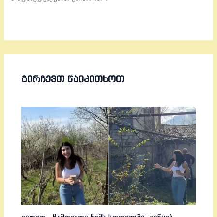
ᲒᲘᲠᲩᲔᲕᲗ ᲬᲐᲘᲙᲘᲗᲮᲝᲗ