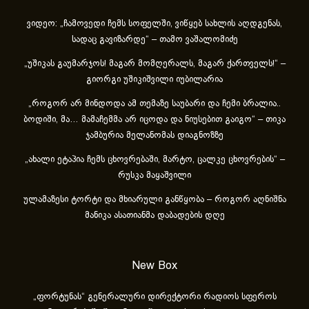
ვიდეო: „ჩამოვედი ჩემს სოფელში, ვიწყებ სახლის აღდგენას,
სადაც გავიზარდე“ – თამო ვაშალომიძე
„უშიკას გაუმარჯოს! მაგარ მომღერალს, მაგარ ქართველს!“ –
გიორგი უშიკიშვილი იუბილარია
„როგორ არ მინდოდა ამ თემაზე საუბარი და ჩემი ბრალია..
ბოდიში, მა… მამაჩემმა არ იცოდა და ნიუსებით გაიგო“ – თიკა
ჯამბურია მელანომას დიაგნოზზე
„ახა­ლი ეტა­პია ჩემს ცხოვ­რე­ბა­ში, მარ­ტო, ცალ­კე ცხოვ­რე­ბის“ –
რუსკა მაყაშვილი
ულამაზესი ტორტი და მხიარული განწყობა – როგორ აღნიშნა
მანიკა ასათიანმა დაბადების დღე
New Box
„ფორტუნას“ გენერალური დირექტორი რადიოს სფეროს