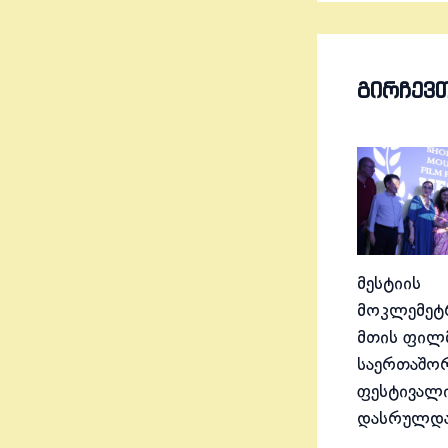
ᲒᲘᲠᲩᲔᲕ
მესტიის
მოკლემეტრ
მთის ფილ
საერთაშო
ფესტივალ
დასრულდ