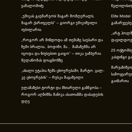
ვაშალომიძე
წვლილისთ
„უშიკას გაუმარჯოს! მაგარ მომღერალს,
Elite Model
მაგარ ქართველს!“ – გიორგი უშიკიშვილი
გამარჯვებ
იუბილარია
„არტ ჰოლში
„როგორ არ მინდოდა ამ თემაზე საუბარი და
დაჯილდოებ
ჩემი ბრალია.. ბოდიში, მა… მამაჩემმა არ
25 ოქტომბე
იცოდა და ნიუსებით გაიგო“ – თიკა ჯამბურია
კასტინგი გ
მელანომას დიაგნოზზე
მარჯანიშვი
„ახა­ლი ეტა­პია ჩემს ცხოვ­რე­ბა­ში, მარ­ტო, ცალ­
სამოყვარუ
კე ცხოვ­რე­ბის“ – რუსკა მაყაშვილი
გაიმართა
ულამაზესი ტორტი და მხიარული განწყობა –
როგორ აღნიშნა მანიკა ასათიანმა დაბადების
დღე