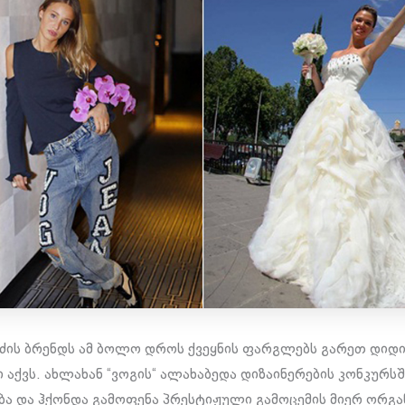
იძის ბრენდს ამ ბოლო დროს ქვეყნის ფარგლებს გარეთ დიდ
ი აქვს. ახლახან “ვოგის“ ალახაბედა დიზაინერების კონკურს
ა და ჰქონდა გამოფენა პრესტიჟული გამოცემის მიერ ორგ