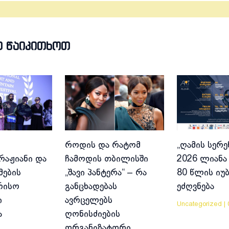
Თ ᲬᲐᲘᲙᲘᲗᲮᲝᲗ
როდის და რატომ
„ღამის სერე
აჟიანი და
ჩამოდის თბილისში
2026 ლიანა 
მების
„შავი პანტერა“ – რა
80 წლის იუ
რისო
განცხადებას
ეძღვნება
ი
ავრცელებს
Uncategorized
|
ა
ღონისძიების
ორგანიზატორი