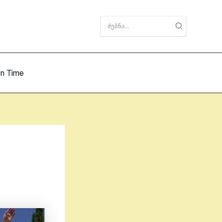
Search
for:
on Time