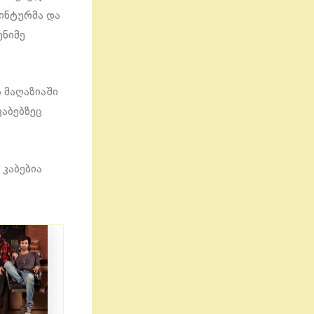
ვინტურმა და
ენიმე
 მაღაზიაში
კაბებზეც
კაბებია